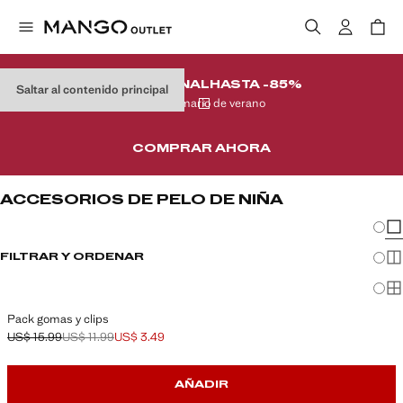
REMATE FINAL
HASTA -85%
Saltar al contenido principal
En tu armario de verano
COMPRAR AHORA
ACCESORIOS DE PELO DE NIÑA
Cambi
Mos
FILTRAR Y ORDENAR
Mos
Mo
Pack gomas y clips
US$ 15.99
US$ 11.99
US$ 3.49
Precio inicial tachado [US$ 15.99 ]
Segundo precio tachado [US$ 11.99 ]
Precio actual [US$ 3.49 ]
AÑADIR