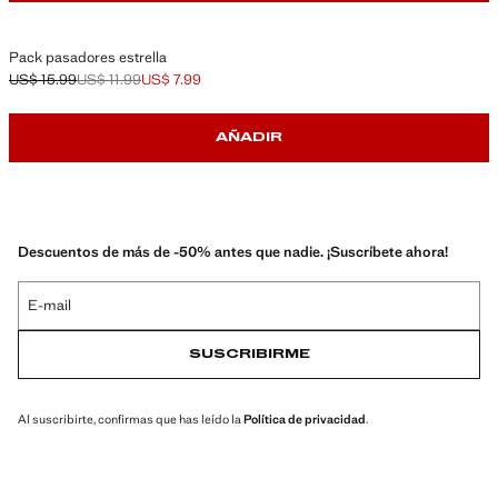
Pack pasadores estrella
US$ 15.99
US$ 11.99
US$ 7.99
Precio inicial tachado [US$ 15.99 ]
Segundo precio tachado [US$ 11.99 ]
Precio actual [US$ 7.99 ]
AÑADIR
Descuentos de más de -50% antes que nadie. ¡Suscríbete ahora!
E-mail
SUSCRIBIRME
Al suscribirte, confirmas que has leído la
Política de privacidad
.