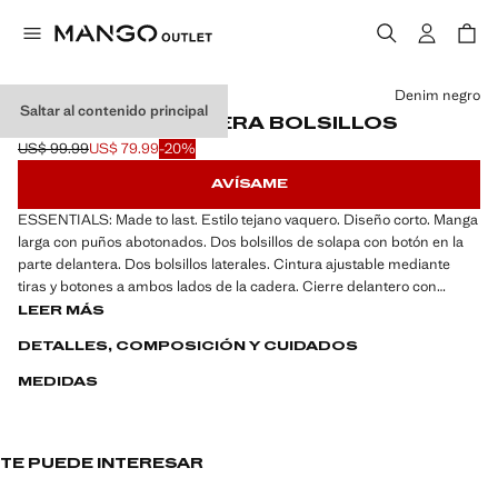
Selecciona un color
Denim negro
Saltar al contenido principal
CAZADORA VAQUERA BOLSILLOS
US$ 99.99
US$ 79.99
-20%
Precio inicial tachado [US$ 99.99 ]
Precio actual [US$ 79.99 ]
AVÍSAME
ESSENTIALS: Made to last. Estilo tejano vaquero. Diseño corto. Manga
larga con puños abotonados. Dos bolsillos de solapa con botón en la
parte delantera. Dos bolsillos laterales. Cintura ajustable mediante
tiras y botones a ambos lados de la cadera. Cierre delantero con
botones. Cuello clásico. Tejido 100% algodón
LEER MÁS
DETALLES, COMPOSICIÓN Y CUIDADOS
ESSENTIALS: Made to last. Hemos reforzado nuestras exigencias de
calidad añadiendo nuevas pruebas de resistencia a nuestras prendas.
MEDIDAS
Diseñadas considerando cuidadosamente su confección, son todavía
más durables, versátiles y atemporales.
TE PUEDE INTERESAR