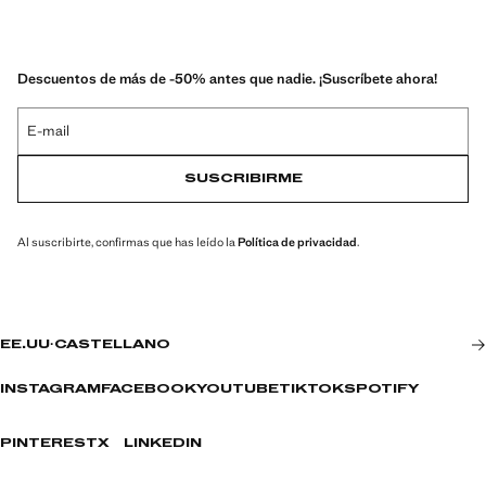
Descuentos de más de -50% antes que nadie. ¡Suscríbete ahora!
E-mail
SUSCRIBIRME
Al suscribirte, confirmas que has leído la
Política de privacidad
.
EE.UU
·
CASTELLANO
INSTAGRAM
FACEBOOK
YOUTUBE
TIKTOK
SPOTIFY
PINTEREST
X
LINKEDIN