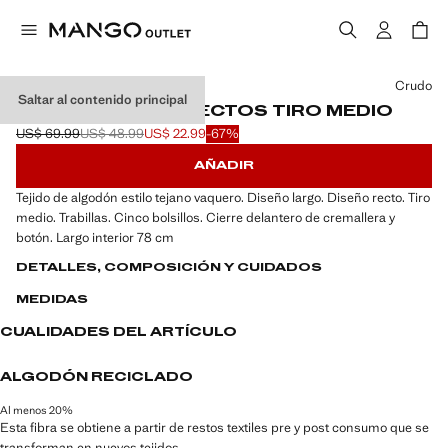
Selecciona un color
Crudo
Saltar al contenido principal
JEANS MATILDA RECTOS TIRO MEDIO
US$ 69.99
US$ 48.99
US$ 22.99
-67%
Precio inicial tachado [US$ 69.99 ]
Segundo precio tachado [US$ 48.99 ]
Precio actual [US$ 22.99 ]
AÑADIR
Tejido de algodón estilo tejano vaquero. Diseño largo. Diseño recto. Tiro
medio. Trabillas. Cinco bolsillos. Cierre delantero de cremallera y
botón. Largo interior 78 cm
DETALLES, COMPOSICIÓN Y CUIDADOS
MEDIDAS
CUALIDADES DEL ARTÍCULO
ALGODÓN RECICLADO
Al menos 20%
Esta fibra se obtiene a partir de restos textiles pre y post consumo que se
transforman en nuevos tejidos.