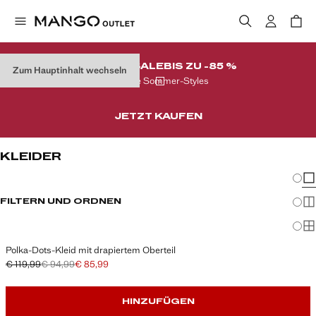
FINALER SALE
BIS ZU -85 %
Zum Hauptinhalt wechseln
Auf Ihre Sommer-Styles
JETZT KAUFEN
KLEIDER
Änder
Wen
FILTERN UND ORDNEN
Meh
Ma
Polka-Dots-Kleid mit drapiertem Oberteil
€ 119,99
€ 94,99
€ 85,99
Ausgangspreis durchgestrichen [€ 119,99 ]
Zweiter Preis durchgestrichen [€ 94,99 ]
Aktueller Preis [€ 85,99 ]
HINZUFÜGEN