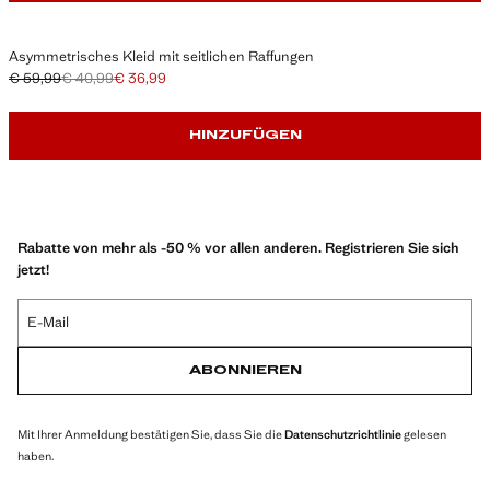
Asymmetrisches Kleid mit seitlichen Raffungen
€ 59,99
€ 40,99
€ 36,99
Ausgangspreis durchgestrichen [€ 59,99 ]
Zweiter Preis durchgestrichen [€ 40,99 ]
Aktueller Preis [€ 36,99 ]
HINZUFÜGEN
Rabatte von mehr als -50 % vor allen anderen. Registrieren Sie sich
jetzt!
E-Mail
ABONNIEREN
Mit Ihrer Anmeldung bestätigen Sie, dass Sie die
Datenschutzrichtlinie
gelesen
haben.