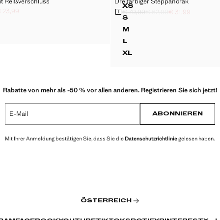
t Reißverschluss
Dreifarbiger Steppanorak
Größen
XS
 23,99
ACKE MIT REISSVERSCHLUSS
DREIFARBIGER STEP
€ 79,99
€ 62,99
€ 31,99
rchgestrichen [€ 69,99 ]
chgestrichen [€ 54,99 ]
 23,99 ]
Ausgangspreis durchgestrichen [€ 7
Zweiter Preis durchgestrichen [€ 62,
Aktueller Preis [€ 31,99 ]
S
JACKE MIT REISSVERSCHLUSS
DREIFARBIGER STEPP
M
ACKE MIT REISSVERSCHLUSS
DREIFARBIGER STEP
L
DREIFARBIGER STEPP
XL
DREIFARBIGER STEP
Rabatte von mehr als -50 % vor allen anderen. Registrieren Sie sich jetzt!
E-Mail
ABONNIEREN
Mit Ihrer Anmeldung bestätigen Sie, dass Sie die
Datenschutzrichtlinie
gelesen haben.
ÖSTERREICH