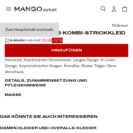
Wählen Sie eine Farbe
Rotbraun
Zum Hauptinhalt wechseln
ASYMMETRISCHES KOMBI-STRICKKLEID
€ 69,99
€ 48,99
€ 20,99
-70 %
Ausgangspreis durchgestrichen [€ 69,99 ]
Zweiter Preis durchgestrichen [€ 48,99 ]
Aktueller Preis [€ 20,99 ]
HINZUFÜGEN
Feinstrick. Kombiniertes Strickmuster. Langes Design. A-Linien-
Design. Asymmetrischer Kragen. Ärmellos. Breiter Träger. Ohne
Verschluss
DETAILS, ZUSAMMENSETZUNG UND
PFLEGEHINWEISE
MASSE
DAS KÖNNTE SIE AUCH INTERESSIEREN
DAMEN
KLEIDER UND OVERALLS
KLEIDER