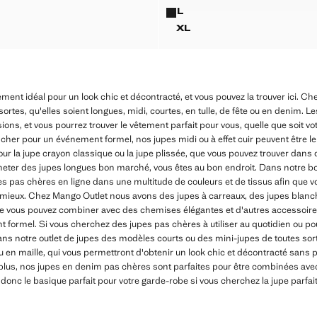
LLON EFFET FROISSÉ
JUPE CRAYON LONGUE
L
LLON EFFET FROISSÉ
JUPE CRAYON LONGUE
XL
LLON EFFET FROISSÉ
JUPE CRAYON LONGU
ment idéal pour un look chic et décontracté, et vous pouvez la trouver ici. C
sortes, qu'elles soient longues, midi, courtes, en tulle, de fête ou en denim. 
sions, et vous pourrez trouver le vêtement parfait pour vous, quelle que soit v
her pour un événement formel, nos jupes midi ou à effet cuir peuvent être le
our la jupe crayon classique ou la jupe plissée, que vous pouvez trouver dans d
eter des jupes longues bon marché, vous êtes au bon endroit. Dans notre bo
s pas chères en ligne dans une multitude de couleurs et de tissus afin que vo
 mieux. Chez Mango Outlet nous avons des jupes à carreaux, des jupes blanch
 que vous pouvez combiner avec des chemises élégantes et d'autres accessoir
 formel. Si vous cherchez des jupes pas chères à utiliser au quotidien ou pou
ns notre outlet de jupes des modèles courts ou des mini-jupes de toutes sorte
 en maille, qui vous permettront d'obtenir un look chic et décontracté sans p
lus, nos jupes en denim pas chères sont parfaites pour être combinées ave
 donc le basique parfait pour votre garde-robe si vous cherchez la jupe parfai