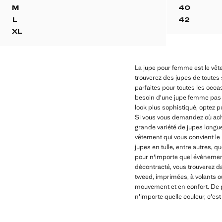
JUPE MIDI RINSE WASH BOUCLE
JUPE BA
M
40
JUPE MIDI RINSE WASH BOUCLE
JUPE BA
L
42
JUPE MIDI RINSE WASH BOUCLE
JUPE BA
XL
JUPE MIDI RINSE WASH BOUCLE
La jupe pour femme est le vête
trouverez des jupes de toutes 
parfaites pour toutes les occa
besoin d'une jupe femme pas c
look plus sophistiqué, optez p
Si vous vous demandez où ach
grande variété de jupes longue
vêtement qui vous convient le
jupes en tulle, entre autres,
pour n'importe quel événement
décontracté, vous trouverez da
tweed, imprimées, à volants ou
mouvement et en confort. De p
n'importe quelle couleur, c'est