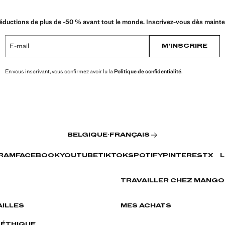
éductions de plus de -50 % avant tout le monde. Inscrivez-vous dès mainte
E-mail
M’INSCRIRE
En vous inscrivant, vous confirmez avoir lu la
Politique de confidentialité
.
BELGIQUE
·
FRANÇAIS
RAM
FACEBOOK
YOUTUBE
TIKTOK
SPOTIFY
PINTEREST
X
L
TRAVAILLER CHEZ MANGO
AILLES
MES ACHATS
 ÉTHIQUE