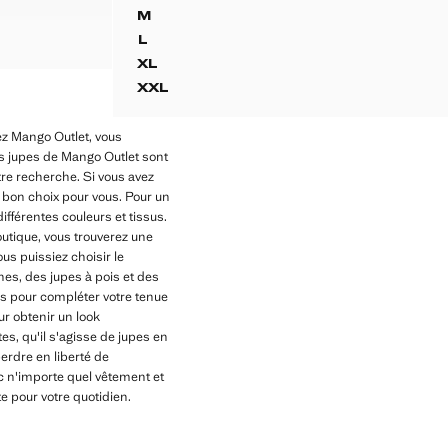
 FENDUE
JUPE LONGUE BALLON
M
 FENDUE
JUPE LONGUE BALLON
L
E FENDUE
JUPE LONGUE BALLON
XL
JUPE LONGUE BALLON
XXL
JUPE LONGUE BALLON
hez Mango Outlet, vous
Les jupes de Mango Outlet sont
otre recherche. Si vous avez
 bon choix pour vous. Pour un
ifférentes couleurs et tissus.
utique, vous trouverez une
us puissiez choisir le
es, des jupes à pois et des
es pour compléter votre tenue
r obtenir un look
s, qu'il s'agisse de jupes en
erdre en liberté de
c n'importe quel vêtement et
te pour votre quotidien.