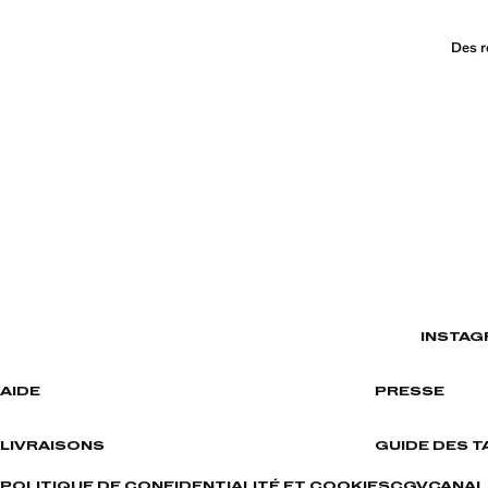
Des r
INSTAG
AIDE
PRESSE
LIVRAISONS
GUIDE DES T
POLITIQUE DE CONFIDENTIALITÉ ET COOKIES
CGV
CANAL