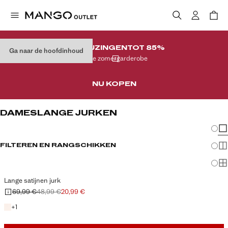
AFPRIJZINGEN
TOT 85%
Ga naar de hoofdinhoud
Op je zomergarderobe
NU KOPEN
DAMESLANGE JURKEN
Veran
En
FILTEREN EN RANGSCHIKKEN
Me
Ma
Lange satijnen jurk
69,99 €
48,99 €
20,99 €
Oorspronkelijke prijs doorgehaald [69,99 € ]
Tweede prijs doorgehaald [48,99 € ]
Huidige prijs [20,99 € ]
+ 1 kleur
+
1