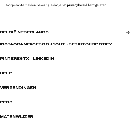
Door je aan te melden, bevestig je dat je het
privacybeleid
hebt gelezen.
BELGIË
·
NEDERLANDS
INSTAGRAM
FACEBOOK
YOUTUBE
TIKTOK
SPOTIFY
PINTEREST
X
LINKEDIN
HELP
VERZENDINGEN
PERS
MATENWIJZER