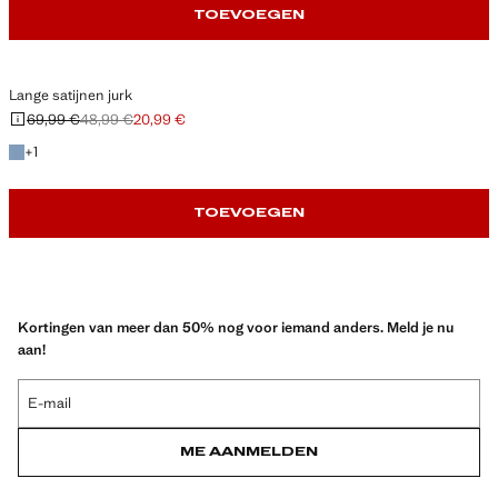
TOEVOEGEN
Lange satijnen jurk
69,99 €
48,99 €
20,99 €
Oorspronkelijke prijs doorgehaald [69,99 € ]
Tweede prijs doorgehaald [48,99 € ]
Huidige prijs [20,99 € ]
+ 1 kleur
+
1
TOEVOEGEN
Kortingen van meer dan 50% nog voor iemand anders. Meld je nu
aan!
E-mail
ME AANMELDEN