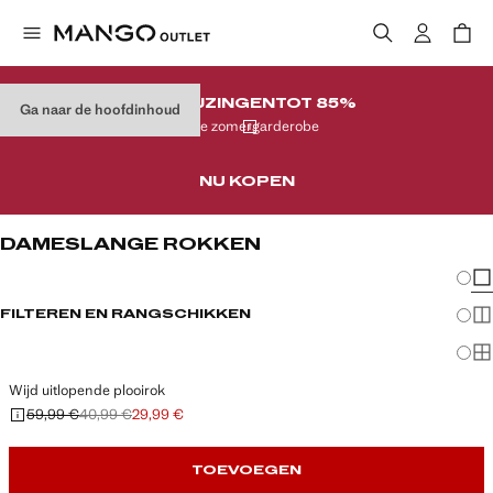
AFPRIJZINGEN
TOT 85%
Ga naar de hoofdinhoud
Op je zomergarderobe
NU KOPEN
DAMESLANGE ROKKEN
Veran
En
FILTEREN EN RANGSCHIKKEN
Me
Ma
Wijd uitlopende plooirok
59,99 €
40,99 €
29,99 €
Oorspronkelijke prijs doorgehaald [59,99 € ]
Tweede prijs doorgehaald [40,99 € ]
Huidige prijs [29,99 € ]
TOEVOEGEN