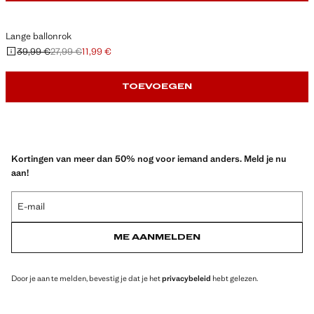
Lange ballonrok
39,99 €
27,99 €
11,99 €
Oorspronkelijke prijs doorgehaald [39,99 € ]
Tweede prijs doorgehaald [27,99 € ]
Huidige prijs [11,99 € ]
TOEVOEGEN
Kortingen van meer dan 50% nog voor iemand anders. Meld je nu
aan!
E-mail
ME AANMELDEN
Door je aan te melden, bevestig je dat je het
privacybeleid
hebt gelezen.