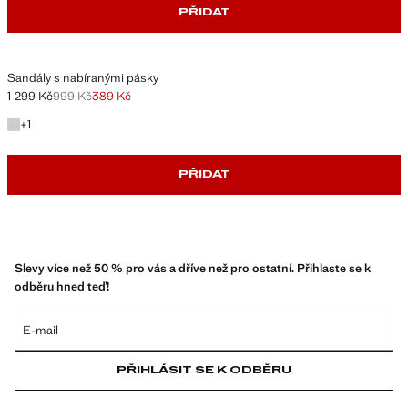
PŘIDAT
Sandály s nabíranými pásky
1 299 Kč
999 Kč
389 Kč
Původní cena přeškrtnutá [1 299 Kč ]
Druhá cena přeškrtnutá [999 Kč ]
Aktuální cena [389 Kč ]
+1 barva
+
1
PŘIDAT
Slevy více než 50 % pro vás a dříve než pro ostatní. Přihlaste se k
odběru hned teď!
E-mail
PŘIHLÁSIT SE K ODBĚRU