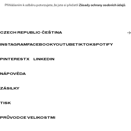
Přihlášením k odběru potvrzujete, že jste si přečetli
Zásady ochrany osobních údajů
.
CZECH REPUBLIC
·
ČEŠTINA
INSTAGRAM
FACEBOOK
YOUTUBE
TIKTOK
SPOTIFY
PINTEREST
X
LINKEDIN
NÁPOVĚDA
ZÁSILKY
TISK
PRŮVODCE VELIKOSTMI