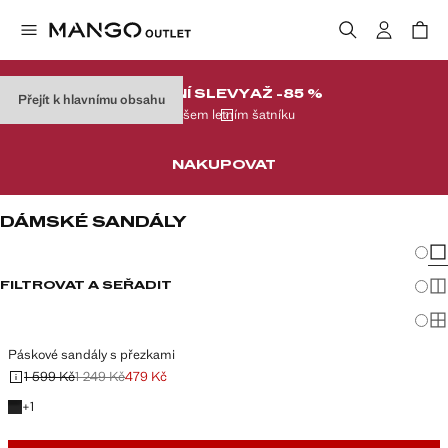
FINÁLNÍ SLEVY
AŽ -85 %
Přejít k hlavnímu obsahu
Ve vašem letním šatníku
NAKUPOVAT
DÁMSKÉ SANDÁLY
Změna
Zob
FILTROVAT A SEŘADIT
Zob
Zob
Páskové sandály s přezkami
1 599 Kč
1 249 Kč
479 Kč
Původní cena přeškrtnutá [1 599 Kč ]
Druhá cena přeškrtnutá [1 249 Kč ]
Aktuální cena [479 Kč ]
+1 barva
+
1