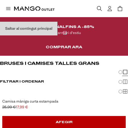
REMAT FINAL
FINS A -85%
Saltar al contingut principal
Al teu armari d'estiu
COMPRAR ARA
BRUSES I CAMISES TALLES GRANS
Canvi
Mos
FILTRAR I ORDENAR
Mos
Mos
Camisa màniga curta estampada
25,99 €
17,99 €
Preu inicial ratllat [25,99 € ]
Preu actual [17,99 € ]
AFEGIR