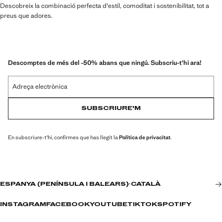
Descobreix la combinació perfecta d'estil, comoditat i sostenibilitat, tot a
preus que adores.
Descomptes de més del -50% abans que ningú. Subscriu-t'hi ara!
Adreça electrònica
SUBSCRIURE'M
En subscriure-t'hi, confirmes que has llegit la
Política de privacitat
.
ESPANYA (PENÍNSULA I BALEARS)
·
CATALÀ
INSTAGRAM
FACEBOOK
YOUTUBE
TIKTOK
SPOTIFY