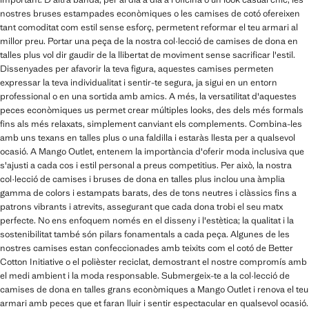
nostres bruses estampades econòmiques o les camises de cotó ofereixen
tant comoditat com estil sense esforç, permetent reformar el teu armari al
millor preu. Portar una peça de la nostra col·lecció de camises de dona en
talles plus vol dir gaudir de la llibertat de moviment sense sacrificar l'estil.
Dissenyades per afavorir la teva figura, aquestes camises permeten
expressar la teva individualitat i sentir-te segura, ja sigui en un entorn
professional o en una sortida amb amics. A més, la versatilitat d'aquestes
peces econòmiques us permet crear múltiples looks, des dels més formals
fins als més relaxats, simplement canviant els complements. Combina-les
amb uns texans en talles plus o una faldilla i estaràs llesta per a qualsevol
ocasió. A Mango Outlet, entenem la importància d'oferir moda inclusiva que
s'ajusti a cada cos i estil personal a preus competitius. Per això, la nostra
col·lecció de camises i bruses de dona en talles plus inclou una àmplia
gamma de colors i estampats barats, des de tons neutres i clàssics fins a
patrons vibrants i atrevits, assegurant que cada dona trobi el seu matx
perfecte. No ens enfoquem només en el disseny i l'estètica; la qualitat i la
sostenibilitat també són pilars fonamentals a cada peça. Algunes de les
nostres camises estan confeccionades amb teixits com el cotó de Better
Cotton Initiative o el polièster reciclat, demostrant el nostre compromís amb
el medi ambient i la moda responsable. Submergeix-te a la col·lecció de
camises de dona en talles grans econòmiques a Mango Outlet i renova el teu
armari amb peces que et faran lluir i sentir espectacular en qualsevol ocasió.