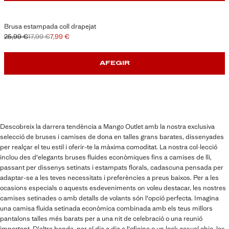
Brusa estampada coll drapejat
25,99 €
17,99 €
7,99 €
Preu inicial ratllat [25,99 € ]
Segon preu ratllat [17,99 € ]
Preu actual [7,99 € ]
AFEGIR
Descobreix la darrera tendència a Mango Outlet amb la nostra exclusiva
selecció de bruses i camises de dona en talles grans barates, dissenyades
per realçar el teu estil i oferir-te la màxima comoditat. La nostra col·lecció
inclou des d'elegants bruses fluides econòmiques fins a camises de lli,
passant per dissenys setinats i estampats florals, cadascuna pensada per
adaptar-se a les teves necessitats i preferències a preus baixos. Per a les
ocasions especials o aquests esdeveniments on voleu destacar, les nostres
camises setinades o amb detalls de volants són l'opció perfecta. Imagina
una camisa fluida setinada econòmica combinada amb els teus millors
pantalons talles més barats per a una nit de celebració o una reunió
important. D'altra banda, per al dia a dia a l'oficina o un look casual chic, les