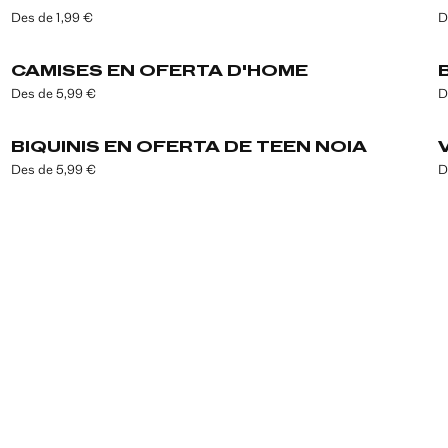
Des de 1,99 €
D
CAMISES EN OFERTA D'HOME
Des de 5,99 €
D
BIQUINIS EN OFERTA DE TEEN NOIA
Des de 5,99 €
D
Descomptes de més del -50% abans que ningú. Subscriu-t'hi ara!
Adreça electrònica
SUBSCRIURE'M
En subscriure-t'hi, confirmes que has llegit la
Política de privacitat
.