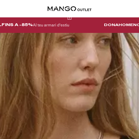
Al teu armari d'estiu
L
FINS A -85%
DONA
HOME
NO