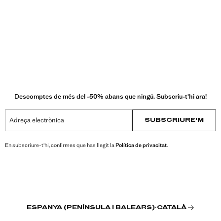
Descomptes de més del -50% abans que ningú. Subscriu-t'hi ara!
Adreça electrònica
SUBSCRIURE'M
En subscriure-t'hi, confirmes que has llegit la
Política de privacitat
.
ESPANYA (PENÍNSULA I BALEARS)
·
CATALÀ