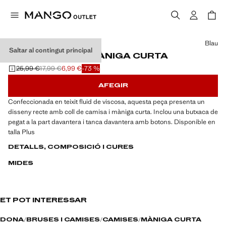
Selecciona un color
Blau
Saltar al contingut principal
CAMISA FLUIDA MÀNIGA CURTA
25,99 €
17,99 €
6,99 €
-73 %
Preu inicial ratllat [25,99 € ]
Segon preu ratllat [17,99 € ]
Preu actual [6,99 € ]
AFEGIR
Confeccionada en teixit fluid de viscosa, aquesta peça presenta un
disseny recte amb coll de camisa i màniga curta. Inclou una butxaca de
pegat a la part davantera i tanca davantera amb botons. Disponible en
talla Plus
DETALLS, COMPOSICIÓ I CURES
MIDES
ET POT INTERESSAR
DONA
BRUSES I CAMISES
CAMISES
MÀNIGA CURTA