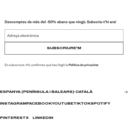
Descomptes de més del -50% abans que ningú. Subscriu-t'hi ara!
Adreça electrònica
SUBSCRIURE'M
En subscriure-t'hi, confirmes que has llegit la
Política de privacitat
.
ESPANYA (PENÍNSULA I BALEARS)
·
CATALÀ
INSTAGRAM
FACEBOOK
YOUTUBE
TIKTOK
SPOTIFY
PINTEREST
X
LINKEDIN