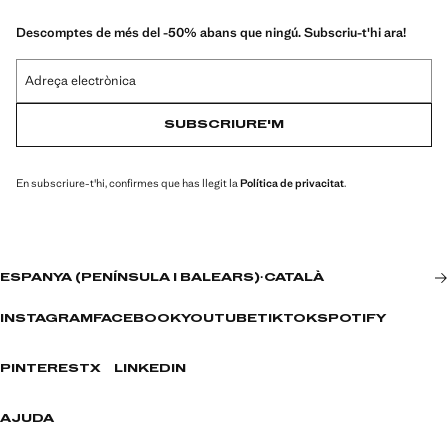
Descomptes de més del -50% abans que ningú. Subscriu-t'hi ara!
Adreça electrònica
SUBSCRIURE'M
En subscriure-t'hi, confirmes que has llegit la
Política de privacitat
.
ESPANYA (PENÍNSULA I BALEARS)
·
CATALÀ
INSTAGRAM
FACEBOOK
YOUTUBE
TIKTOK
SPOTIFY
PINTEREST
X
LINKEDIN
AJUDA