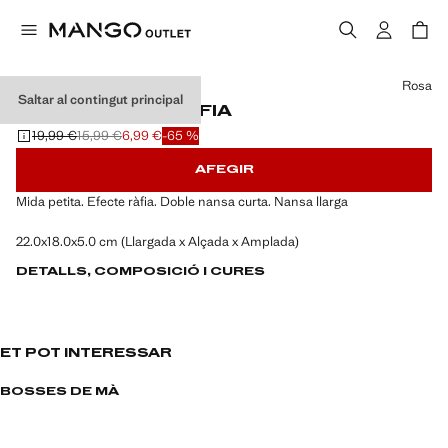
Selecciona un color
Rosa
Saltar al contingut principal
BOSSA PETITA RÀFIA
19,99 €
15,99 €
6,99 €
-65 %
Preu inicial ratllat [19,99 € ]
Segon preu ratllat [15,99 € ]
Preu actual [6,99 € ]
AFEGIR
Mida petita. Efecte ràfia. Doble nansa curta. Nansa llarga
22.0x18.0x5.0 cm (Llargada x Alçada x Amplada)
DETALLS, COMPOSICIÓ I CURES
ET POT INTERESSAR
BOSSES DE MÀ