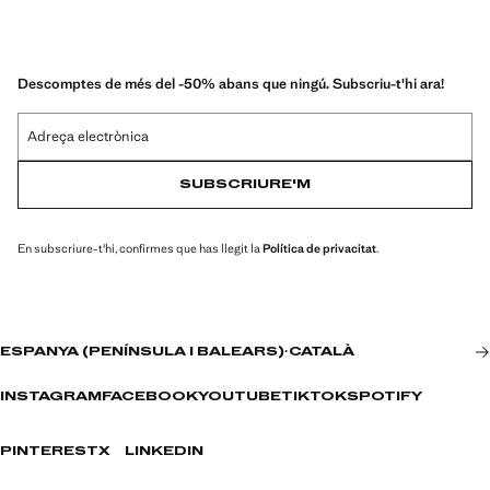
Descomptes de més del -50% abans que ningú. Subscriu-t'hi ara!
Adreça electrònica
SUBSCRIURE'M
En subscriure-t'hi, confirmes que has llegit la
Política de privacitat
.
ESPANYA (PENÍNSULA I BALEARS)
·
CATALÀ
INSTAGRAM
FACEBOOK
YOUTUBE
TIKTOK
SPOTIFY
PINTEREST
X
LINKEDIN