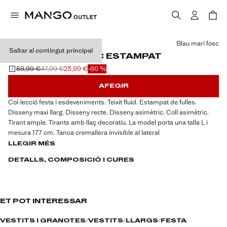
Selecciona un color
Blau marí fosc
Saltar al contingut principal
VESTIT ASIMÈTRIC ESTAMPAT
59,99 €
47,99 €
23,99 €
-60 %
Preu inicial ratllat [59,99 € ]
Segon preu ratllat [47,99 € ]
Preu actual [23,99 € ]
AFEGIR
Col·lecció festa i esdeveniments. Teixit fluid. Estampat de fulles.
Disseny maxi llarg. Disseny recte. Disseny asimètric. Coll asimètric.
Tirant ample. Tirants amb llaç decoratiu. La model porta una talla L i
mesura 177 cm. Tanca cremallera invisible al lateral
LLEGIR MÉS
DETALLS, COMPOSICIÓ I CURES
ET POT INTERESSAR
VESTITS I GRANOTES
VESTITS
LLARGS
FESTA