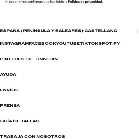
Al suscribirte, confirmas que has leído la
Política de privacidad
.
ESPAÑA (PENÍNSULA Y BALEARES)
·
CASTELLANO
INSTAGRAM
FACEBOOK
YOUTUBE
TIKTOK
SPOTIFY
PINTEREST
X
LINKEDIN
AYUDA
ENVÍOS
PRENSA
GUÍA DE TALLAS
TRABAJA CON NOSOTROS