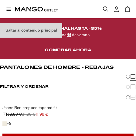
REMATE FINAL
HASTA -85%
Saltar al contenido principal
En tu armario de verano
COMPRAR AHORA
PANTALONES DE HOMBRE - REBAJAS
Cambi
Mos
FILTRAR Y ORDENAR
Mos
Mos
Jeans Ben cropped tapered fit
39,99 €
31,99 €
11,99 €
Precio inicial tachado [39,99 € ]
Segundo precio tachado [31,99 € ]
Precio actual [11,99 € ]
+8 colores
+
8