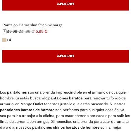
AÑADIR
Pantalón Barna slim fit chino sarga
39,99 €
31,99 €
15,99 €
Precio inicial tachado [39,99 € ]
Segundo precio tachado [31,99 € ]
Precio actual [15,99 € ]
+4 colores
+
4
AÑADIR
Los
pantalones
son una prenda imprescindible en el armario de cualquier
hombre. Si estás buscando
pantalones baratos
para renovar tu fondo de
armario, en Mango Outlet tenemos justo lo que estás buscando. Nuestros
pantalones baratos de hombre
son perfectos para cualquier ocasión, ya
sea para ir a trabajar a la oficina, para estar cómodo por casa o para salir los
fines de semana con amigos. Si necesitas una prenda para usar durante tu
día a día, nuestros
pantalones chinos baratos de hombre
son la mejor