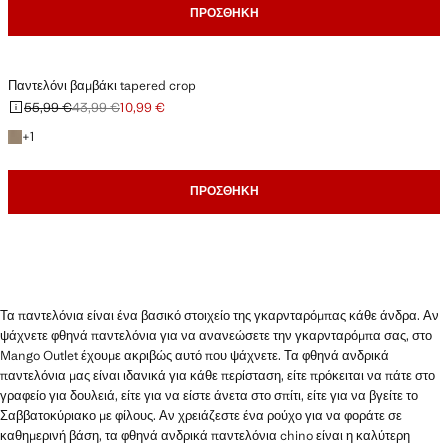
ΠΡΟΣΘΉΚΗ
Παντελόνι βαμβάκι tapered crop
55,99 €
43,99 €
10,99 €
Αρχική τιμή με διαγραφή [55,99 € ]
Δεύτερη τιμή με διαγραφή [43,99 € ]
Ισχύουσα τιμή [10,99 € ]
+1 χρώμα
+
1
ΠΡΟΣΘΉΚΗ
Τα παντελόνια είναι ένα βασικό στοιχείο της γκαρνταρόμπας κάθε άνδρα. Αν
ψάχνετε φθηνά παντελόνια για να ανανεώσετε την γκαρνταρόμπα σας, στο
Mango Outlet έχουμε ακριβώς αυτό που ψάχνετε. Τα φθηνά ανδρικά
παντελόνια μας είναι ιδανικά για κάθε περίσταση, είτε πρόκειται να πάτε στο
γραφείο για δουλειά, είτε για να είστε άνετα στο σπίτι, είτε για να βγείτε το
Σαββατοκύριακο με φίλους. Αν χρειάζεστε ένα ρούχο για να φοράτε σε
καθημερινή βάση, τα φθηνά ανδρικά παντελόνια chino είναι η καλύτερη