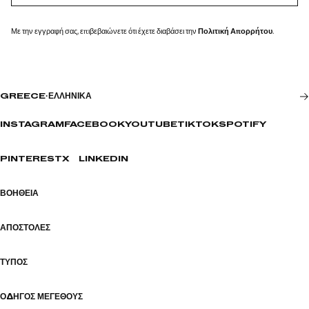
Με την εγγραφή σας, επιβεβαιώνετε ότι έχετε διαβάσει την
Πολιτική Απορρήτου
.
GREECE
·
ΕΛΛΗΝΙΚΆ
INSTAGRAM
FACEBOOK
YOUTUBE
TIKTOK
SPOTIFY
PINTEREST
X
LINKEDIN
ΒΟΉΘΕΙΑ
ΑΠΟΣΤΟΛΈΣ
ΤΎΠΟΣ
ΟΔΗΓΌΣ ΜΕΓΈΘΟΥΣ