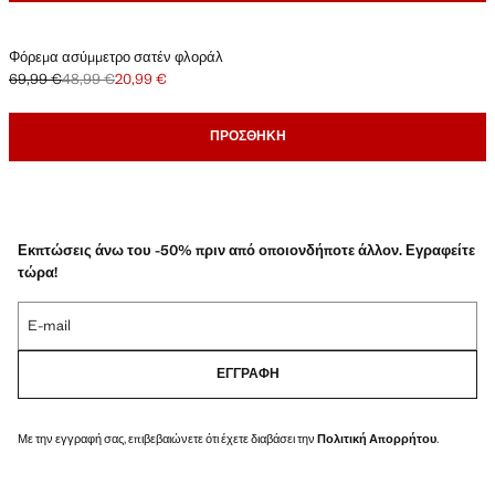
Φόρεμα ασύμμετρο σατέν φλοράλ
69,99 €
48,99 €
20,99 €
Αρχική τιμή με διαγραφή [69,99 € ]
Δεύτερη τιμή με διαγραφή [48,99 € ]
Ισχύουσα τιμή [20,99 € ]
ΠΡΟΣΘΉΚΗ
Εκπτώσεις άνω του -50% πριν από οποιονδήποτε άλλον. Εγραφείτε
τώρα!
E-mail
ΕΓΓΡΑΦΉ
Με την εγγραφή σας, επιβεβαιώνετε ότι έχετε διαβάσει την
Πολιτική Απορρήτου
.