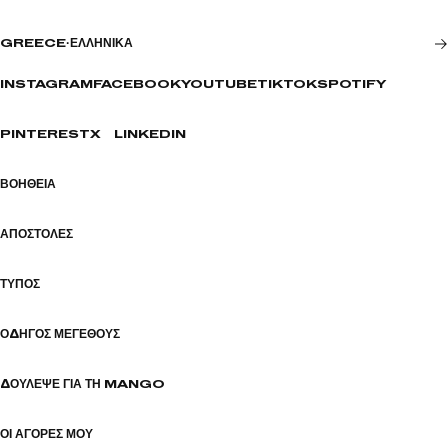
GREECE
·
ΕΛΛΗΝΙΚΆ
INSTAGRAM
FACEBOOK
YOUTUBE
TIKTOK
SPOTIFY
PINTEREST
X
LINKEDIN
ΒΟΉΘΕΙΑ
ΑΠΟΣΤΟΛΈΣ
ΤΎΠΟΣ
ΟΔΗΓΌΣ ΜΕΓΈΘΟΥΣ
ΔΟΎΛΕΨΕ ΓΙΑ ΤΗ MANGO
ΟΙ ΑΓΟΡΈΣ ΜΟΥ