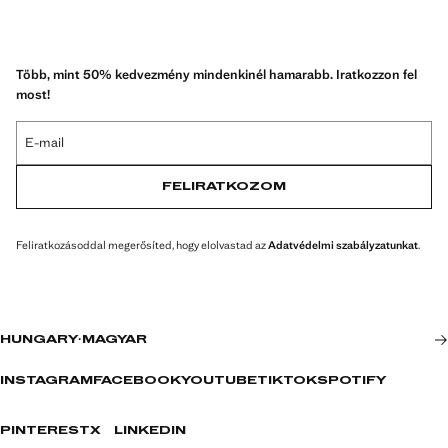
Több, mint 50% kedvezmény mindenkinél hamarabb. Iratkozzon fel
most!
E-mail
FELIRATKOZOM
Feliratkozásoddal megerősíted, hogy elolvastad az
Adatvédelmi szabályzatunkat
.
HUNGARY
·
MAGYAR
INSTAGRAM
FACEBOOK
YOUTUBE
TIKTOK
SPOTIFY
PINTEREST
X
LINKEDIN