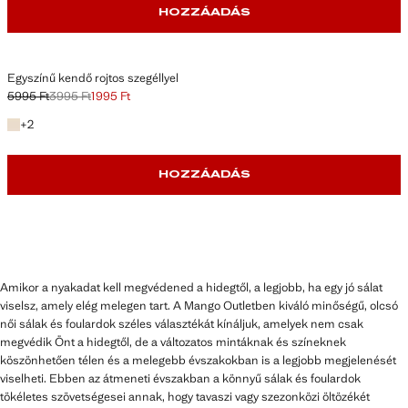
HOZZÁADÁS
Egyszínű kendő rojtos szegéllyel
5995 Ft
3995 Ft
1995 Ft
Kezdeti ár áthúzva [5995 Ft ]
Második ár áthúzva [3995 Ft ]
Jelenlegi ár [1995 Ft ]
+ 2 szín
+
2
HOZZÁADÁS
Amikor a nyakadat kell megvédened a hidegtől, a legjobb, ha egy jó sálat
viselsz, amely elég melegen tart. A Mango Outletben kiváló minőségű, olcsó
női sálak és foulardok széles választékát kínáljuk, amelyek nem csak
megvédik Önt a hidegtől, de a változatos mintáknak és színeknek
köszönhetően télen és a melegebb évszakokban is a legjobb megjelenését
viselheti. Ebben az átmeneti évszakban a könnyű sálak és foulardok
tökéletes szövetségesei annak, hogy tavaszi vagy szezonközi öltözékét