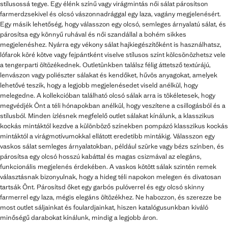
stílusossá tegye. Egy élénk színű vagy virágmintás női sálat párosítson
farmerdzsekivel és olcsó vászonnadrággal egy laza, vagány megjelenésért.
Egy másik lehetőség, hogy válasszon egy olcsó, semleges árnyalatú sálat, és
párosítsa egy könnyű ruhával és női szandállal a bohém sikkes
megjelenéshez. Nyárra egy vékony sálat hajkiegészítőként is használhatsz,
lófarok köré kötve vagy fejpántként viselve stílusos színt kölcsönözhetsz vele
a tengerparti öltözékednek. Outletünkben találsz félig áttetsző textúrájú,
lenvászon vagy poliészter sálakat és kendőket, hűvös anyagokat, amelyek
lehetővé teszik, hogy a legjobb megjelenésedet viseld anélkül, hogy
melegedne. A kollekcióban található olcsó sálak arra is tökéletesek, hogy
megvédjék Önt a téli hónapokban anélkül, hogy veszítene a csillogásból és a
stílusból. Minden ízlésnek megfelelő outlet sálakat kínálunk, a klasszikus
kockás mintáktól kezdve a különböző színekben pompázó klasszikus kockás
mintáktól a virágmotívumokkal ellátott eredetibb mintákig. Válasszon egy
vaskos sálat semleges árnyalatokban, például szürke vagy bézs színben, és
párosítsa egy olcsó hosszú kabáttal és magas csizmával az elegáns,
funkcionális megjelenés érdekében. A vaskos kötött sálak szintén remek
választásnak bizonyulnak, hogy a hideg téli napokon melegen és divatosan
tartsák Önt. Párosítsd őket egy garbós pulóverrel és egy olcsó skinny
farmerrel egy laza, mégis elegáns öltözékhez. Ne habozzon, és szerezze be
most outlet sáljainkat és foulardjainkat, hiszen katalógusunkban kiváló
minőségű darabokat kínálunk, mindig a legjobb áron.