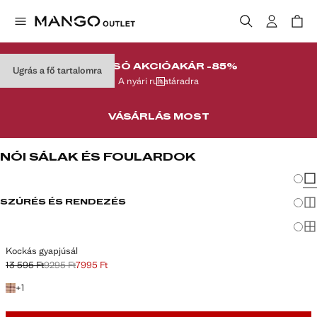
UTOLSÓ AKCIÓ
AKÁR -85%
Ugrás a fő tartalomra
A nyári ruhatáradra
VÁSÁRLÁS MOST
NŐI SÁLAK ÉS FOULARDOK
Nézet
Kev
SZŰRÉS ÉS RENDEZÉS
To
Ma
Kockás gyapjúsál
13 595 Ft
9295 Ft
7995 Ft
Kezdeti ár áthúzva [13 595 Ft ]
Második ár áthúzva [9295 Ft ]
Jelenlegi ár [7995 Ft ]
+ egy szín
+
1