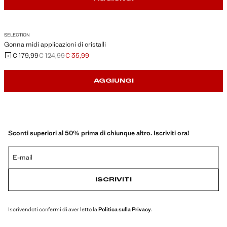
SELECTION
Gonna midi applicazioni di cristalli
€ 179,99
€ 124,99
€ 35,99
Prezzo iniziale depennato [€ 179,99 ]
Secondo prezzo depennato [€ 124,99 ]
Prezzo attuale [€ 35,99 ]
AGGIUNGI
Sconti superiori al 50% prima di chiunque altro. Iscriviti ora!
E-mail
ISCRIVITI
Iscrivendoti confermi di aver letto la
Politica sulla Privacy
.