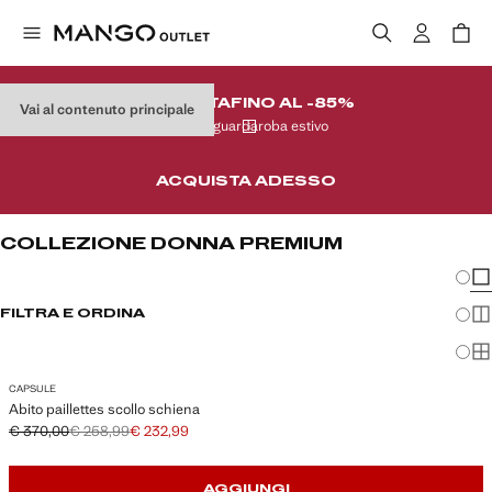
SVENDITA
FINO AL -85%
Vai al contenuto principale
Nel tuo guardaroba estivo
ACQUISTA ADESSO
COLLEZIONE DONNA PREMIUM
Modifi
Mos
FILTRA E ORDINA
Mos
Mos
CAPSULE
Abito paillettes scollo schiena
€ 370,00
€ 258,99
€ 232,99
Prezzo iniziale depennato [€ 370,00 ]
Secondo prezzo depennato [€ 258,99 ]
Prezzo attuale [€ 232,99 ]
AGGIUNGI