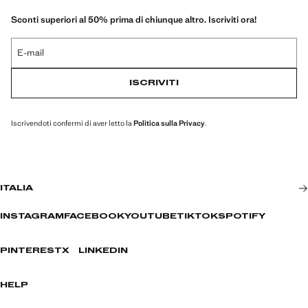
Sconti superiori al 50% prima di chiunque altro. Iscriviti ora!
E-mail
ISCRIVITI
Iscrivendoti confermi di aver letto la
Politica sulla Privacy
.
ITALIA
INSTAGRAM
FACEBOOK
YOUTUBE
TIKTOK
SPOTIFY
PINTEREST
X
LINKEDIN
HELP