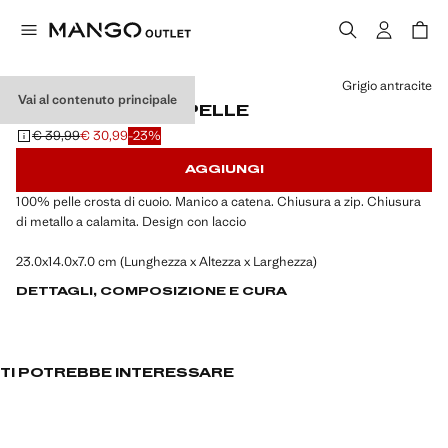
Seleziona un colore
Grigio antracite
Vai al contenuto principale
BORSA A BUSTA PELLE
€ 39,99
€ 30,99
-23%
Prezzo iniziale depennato [€ 39,99 ]
Prezzo attuale [€ 30,99 ]
AGGIUNGI
100% pelle crosta di cuoio. Manico a catena. Chiusura a zip. Chiusura
di metallo a calamita. Design con laccio
23.0x14.0x7.0 cm (Lunghezza x Altezza x Larghezza)
DETTAGLI, COMPOSIZIONE E CURA
TI POTREBBE INTERESSARE