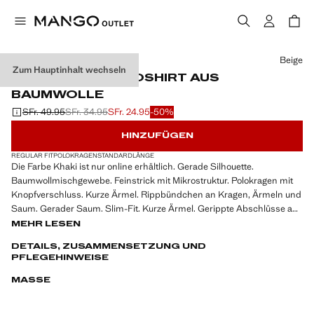
Wählen Sie eine Farbe
Beige
Zum Hauptinhalt wechseln
FEINSTRICK-POLOSHIRT AUS
BAUMWOLLE
SFr. 49.95
SFr. 34.95
SFr. 24.95
-50%
Ausgangspreis durchgestrichen [SFr. 49.95 ]
Zweiter Preis durchgestrichen [SFr. 34.95 ]
Aktueller Preis [SFr. 24.95 ]
HINZUFÜGEN
REGULAR FIT
POLOKRAGEN
STANDARDLÄNGE
Die Farbe Khaki ist nur online erhältlich. Gerade Silhouette.
Baumwollmischgewebe. Feinstrick mit Mikrostruktur. Polokragen mit
Knopfverschluss. Kurze Ärmel. Rippbündchen an Kragen, Ärmeln und
Saum. Gerader Saum. Slim-Fit. Kurze Ärmel. Gerippte Abschlüsse am
Ärmel und Saum. Produkt im Angebot
MEHR LESEN
DETAILS, ZUSAMMENSETZUNG UND
PFLEGEHINWEISE
MASSE