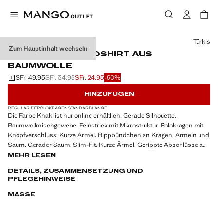
Wählen Sie eine Farbe
Türkis
Zum Hauptinhalt wechseln
FEINSTRICK-POLOSHIRT AUS
BAUMWOLLE
SFr. 49.95
SFr. 34.95
SFr. 24.95
-50%
Ausgangspreis durchgestrichen [SFr. 49.95 ]
Zweiter Preis durchgestrichen [SFr. 34.95 ]
Aktueller Preis [SFr. 24.95 ]
HINZUFÜGEN
REGULAR FIT
POLOKRAGEN
STANDARDLÄNGE
Die Farbe Khaki ist nur online erhältlich. Gerade Silhouette.
Baumwollmischgewebe. Feinstrick mit Mikrostruktur. Polokragen mit
Knopfverschluss. Kurze Ärmel. Rippbündchen an Kragen, Ärmeln und
Saum. Gerader Saum. Slim-Fit. Kurze Ärmel. Gerippte Abschlüsse am
Ärmel und Saum. Produkt im Angebot
MEHR LESEN
DETAILS, ZUSAMMENSETZUNG UND
PFLEGEHINWEISE
MASSE