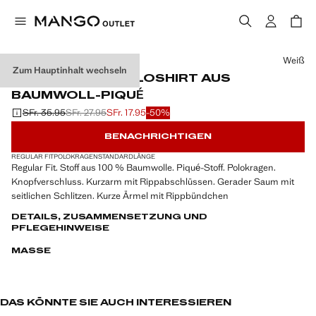
Wählen Sie eine Farbe
Weiß
Zum Hauptinhalt wechseln
REGULAR-FIT-POLOSHIRT AUS
BAUMWOLL-PIQUÉ
SFr. 35.95
SFr. 27.95
SFr. 17.95
-50%
Ausgangspreis durchgestrichen [SFr. 35.95 ]
Zweiter Preis durchgestrichen [SFr. 27.95 ]
Aktueller Preis [SFr. 17.95 ]
BENACHRICHTIGEN
REGULAR FIT
POLOKRAGEN
STANDARDLÄNGE
Regular Fit. Stoff aus 100 % Baumwolle. Piqué-Stoff. Polokragen.
Knopfverschluss. Kurzarm mit Rippabschlüssen. Gerader Saum mit
seitlichen Schlitzen. Kurze Ärmel mit Rippbündchen
DETAILS, ZUSAMMENSETZUNG UND
PFLEGEHINWEISE
MASSE
DAS KÖNNTE SIE AUCH INTERESSIEREN