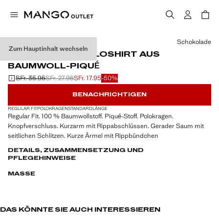
Wählen Sie eine Farbe
Schokolade
Zum Hauptinhalt wechseln
REGULAR-FIT-POLOSHIRT AUS
BAUMWOLL-PIQUÉ
SFr. 35.95
SFr. 27.95
SFr. 17.95
-50%
Ausgangspreis durchgestrichen [SFr. 35.95 ]
Zweiter Preis durchgestrichen [SFr. 27.95 ]
Aktueller Preis [SFr. 17.95 ]
BENACHRICHTIGEN
REGULAR FIT
POLOKRAGEN
STANDARDLÄNGE
Regular Fit. 100 % Baumwollstoff. Piqué-Stoff. Polokragen.
Knopfverschluss. Kurzarm mit Rippabschlüssen. Gerader Saum mit
seitlichen Schlitzen. Kurze Ärmel mit Rippbündchen
DETAILS, ZUSAMMENSETZUNG UND
PFLEGEHINWEISE
MASSE
DAS KÖNNTE SIE AUCH INTERESSIEREN