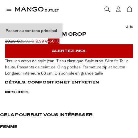
Choisissez une couleur
Gris
Passer au contenu principal
JEAN CLAUDIA SLIM CROP
39,99 €
26,99 €
19,99 €
-50 %
Prix initial barré [39,99 € ]
Deuxième prix barré [26,99 € ]
Prix actuel [19,99 € ]
ALERTEZ-MOI.
Tissu en coton de style jean. Tissu élastique. Style crop. Slim fit. Taille
haute. Passants de ceinture. Cinq poches. Fermeture zip et bouton.
Longueur intérieure 68 cm. Disponible en grande taille
DÉTAILS, COMPOSITION ET ENTRETIEN
MESURES
CELA POURRAIT VOUS INTÉRESSER
FEMME