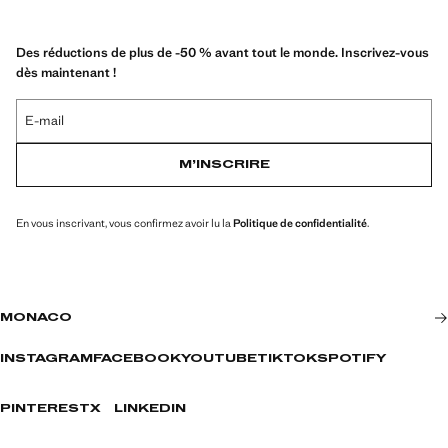
Des réductions de plus de -50 % avant tout le monde. Inscrivez-vous
dès maintenant !
E-mail
M’INSCRIRE
En vous inscrivant, vous confirmez avoir lu la
Politique de confidentialité
.
MONACO
INSTAGRAM
FACEBOOK
YOUTUBE
TIKTOK
SPOTIFY
PINTEREST
X
LINKEDIN