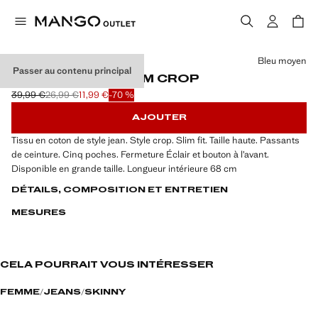
Choisissez une couleur
Bleu moyen
Passer au contenu principal
JEAN CLAUDIA SLIM CROP
39,99 €
26,99 €
11,99 €
-70 %
Prix initial barré [39,99 € ]
Deuxième prix barré [26,99 € ]
Prix actuel [11,99 € ]
AJOUTER
Tissu en coton de style jean. Style crop. Slim fit. Taille haute. Passants
de ceinture. Cinq poches. Fermeture Éclair et bouton à l’avant.
Disponible en grande taille. Longueur intérieure 68 cm
DÉTAILS, COMPOSITION ET ENTRETIEN
MESURES
CELA POURRAIT VOUS INTÉRESSER
FEMME
JEANS
SKINNY