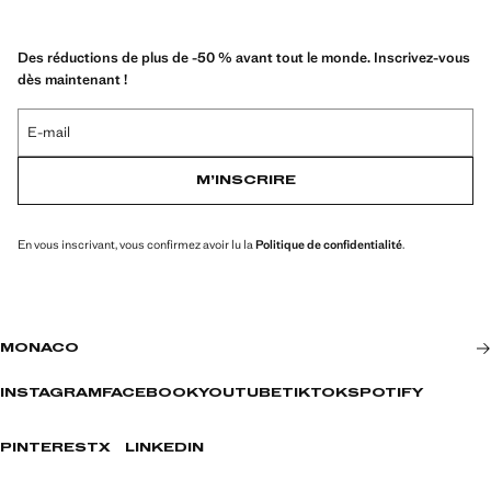
Des réductions de plus de -50 % avant tout le monde. Inscrivez-vous
dès maintenant !
E-mail
M’INSCRIRE
En vous inscrivant, vous confirmez avoir lu la
Politique de confidentialité
.
MONACO
INSTAGRAM
FACEBOOK
YOUTUBE
TIKTOK
SPOTIFY
PINTEREST
X
LINKEDIN