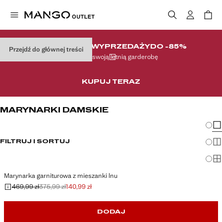
WIELKI FINAŁ WYPRZEDAŻY
DO -85%
Przejdź do głównej treści
Uzupełnij swoją letnią garderobę
KUPUJ TERAZ
MARYNARKI DAMSKIE
Zmian
Pok
FILTRUJ I SORTUJ
Pok
Po
Marynarka garniturowa z mieszanki lnu
469,99 zł
375,99 zł
140,99 zł
Skreślona cena początkowa [469,99 zł ]
Skreślona druga cena [375,99 zł ]
Aktualna cena [140,99 zł ]
DODAJ