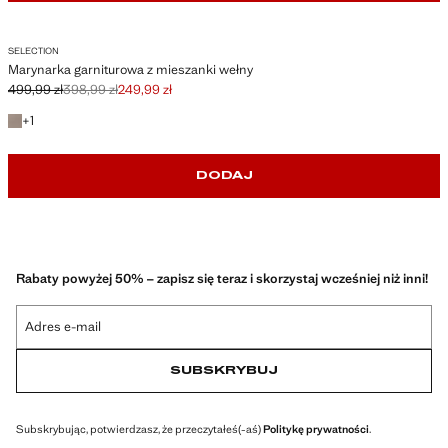
SELECTION
Marynarka garniturowa z mieszanki wełny
499,99 zł
398,99 zł
249,99 zł
Skreślona cena początkowa [499,99 zł ]
Skreślona druga cena [398,99 zł ]
Aktualna cena [249,99 zł ]
+1 kolor
+
1
DODAJ
Rabaty powyżej 50% – zapisz się teraz i skorzystaj wcześniej niż inni!
Adres e-mail
SUBSKRYBUJ
Subskrybując, potwierdzasz, że przeczytałeś(-aś)
Politykę prywatności
.