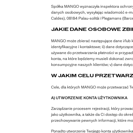
Spółka MANGO wyznaczyła inspektora ochrony 
danych osobowych, wysyłając wiadomość e-ma
Caldes), 08184 Palau-solità i Plegamans (Barce
JAKIE DANE OSOBOWE ZB
MANGO może zbierać następujące dane i/lub kat
identyfikacyjne i kontaktowe; ii) dane dotyczą
używane do przetwarzania płatności w przypad
konta, na które będziemy musieli dokonać zwr
konsumpcyjne naszych klientów; v) dane doty
W JAKIM CELU PRZETWAR
Cele, dla których MANGO może przetwarzać Tw
A) UTWORZENIE KONTA UŻYTKOWNIKA
Zarządzanie procesem rejestracji, który prowa
jako użytkownika, a także da Ci dostęp do okre
przechowywanie pewnych informacji, które mog
Ponadto utworzenie Twojego konta użytkownika