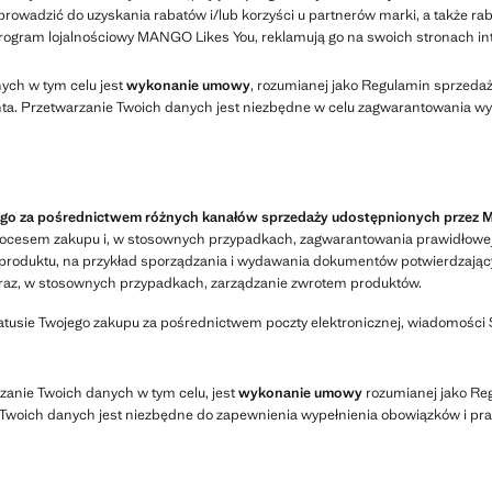
prowadzić do uzyskania rabatów i/lub korzyści u partnerów marki, a także 
a program lojalnościowy MANGO Likes You, reklamują go na swoich stronach i
ych w tym celu jest
wykonanie umowy
, rozumianej jako Regulamin sprzeda
a. Przetwarzanie Twoich danych jest niezbędne w celu zagwarantowania wy
ego za pośrednictwem różnych kanałów sprzedaży udostępnionych przez
rocesem zakupu i, w stosownych przypadkach, zagwarantowania prawidłowe
produktu, na przykład sporządzania i wydawania dokumentów potwierdzający
, oraz, w stosownych przypadkach, zarządzanie zwrotem produktów.
atusie Twojego zakupu za pośrednictwem poczty elektronicznej, wiadomości
zanie Twoich danych w tym celu, jest
wykonanie umowy
rozumianej jako Re
Twoich danych jest niezbędne do zapewnienia wypełnienia obowiązków i pr