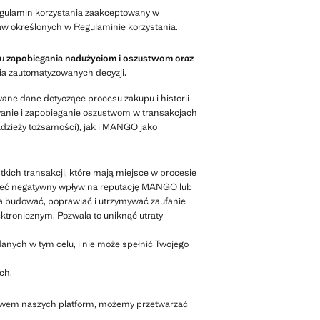
egulamin korzystania zaakceptowany w
w określonych w Regulaminie korzystania.
lu
zapobiegania nadużyciom i oszustwom oraz
ia zautomatyzowanych decyzji.
ane dane dotyczące procesu zakupu i historii
anie i zapobieganie oszustwom w transakcjach
dzieży tożsamości), jak i MANGO jako
ich transakcji, które mają miejsce w procesie
mieć negatywny wpływ na reputację MANGO lub
ga budować, poprawiać i utrzymywać zaufanie
tronicznym. Pozwala to uniknąć utraty
nych w tym celu, i nie może spełnić Twojego
ch.
ctwem naszych platform, możemy przetwarzać