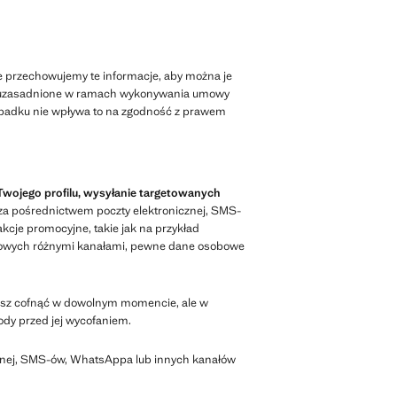
że przechowujemy te informacje, aby można je
jest uzasadnione w ramach wykonywania umowy
padku nie wpływa to na zgodność z prawem
Twojego profilu, wysyłanie targetowanych
za pośrednictwem poczty elektronicznej, SMS-
cje promocyjne, takie jak na przykład
dlowych różnymi kanałami, pewne dane osobowe
esz cofnąć w dowolnym momencie, ale w
dy przed jej wycofaniem.
cznej, SMS-ów, WhatsAppa lub innych kanałów