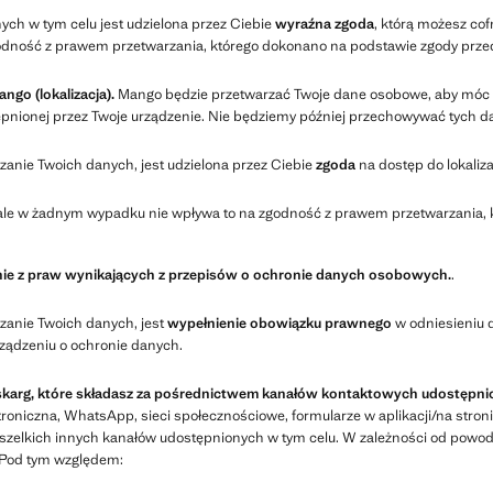
ch w tym celu jest udzielona przez Ciebie
wyraźna zgoda
, którą możesz c
dność z prawem przetwarzania, którego dokonano na podstawie zgody przed
go (lokalizacja).
Mango będzie przetwarzać Twoje dane osobowe, aby móc
stępnionej przez Twoje urządzenie. Nie będziemy później przechowywać tych
anie Twoich danych, jest udzielona przez Ciebie
zgoda
na dostęp do lokaliz
 w żadnym wypadku nie wpływa to na zgodność z prawem przetwarzania, kt
nie z praw wynikających z przepisów o ochronie danych osobowych.
.
zanie Twoich danych, jest
wypełnienie obowiązku prawnego
w odniesieniu 
ądzeniu o ochronie danych.
skarg, które składasz za pośrednictwem kanałów kontaktowych udostępnion
roniczna, WhatsApp, sieci społecznościowe, formularze w aplikacji/na stroni
z wszelkich innych kanałów udostępnionych w tym celu. W zależności od po
 Pod tym względem: