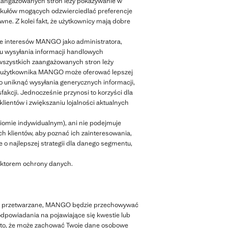
zaangażowanych stron leży pokazywanie w
tykułów mogących odzwierciedlać preferencje
e. Z kolei fakt, że użytkownicy mają dobre
kże interesów MANGO jako administratora,
u wysyłania informacji handlowych
 wszystkich zaangażowanych stron leży
lu użytkownika MANGO może oferować lepszej
to uniknąć wysyłania generycznych informacji,
akcji. Jednocześnie przynosi to korzyści dla
ientów i zwiększaniu lojalności aktualnych
ziomie indywidualnym), ani nie podejmuje
h klientów, aby poznać ich zainteresowania,
 o najlepszej strategii dla danego segmentu,
pektorem ochrony danych.
h są przetwarzane, MANGO będzie przechowywać
 odpowiadania na pojawiające się kwestie lub
 to, że może zachować Twoje dane osobowe