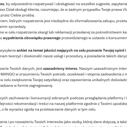
res
, by odpowiednio rozpatrywać i obsługiwać na wszelkie sugestie, zapytani
 Dział obsługi klienta, rozumiejąc, że w żadnym przypadku Twoje prawa i/l
 przez Ciebie prośbę.
em, których rozpatrzenie jest niezbędne do sformalizowania zakupu, przet
amin sprzedaży.
e w celu rozpatrzenia skargi lub reklamacji przesłanej za pośrednictwem ka
lu
wypełnienia obowiązku prawnego
przewidzianego w ustawie o konsument
 wysyłanie
ankiet na temat jakości mających na celu poznanie Twojej opinii 
am tworzyć i doskonalić nasze usługi i procedury, a posiadanie takich dany
zanie Twoich danych, jest
uzasadniony interes
. Naszym uzasadnionym inter
 MANGO w zrozumieniu Twoich potrzeb, oczekiwań i stopnia zadowolenia z m
ne w celu zwiększenia Twojej satysfakcji oraz zapewnienia unikalnych doświa
owadzana w formie zagregowanej.
ych zachowania i konsumpcji zebranych podczas przeglądania platformy i in
jności rekomendacji i treści na naszej platformie zgodnie z Twoimi upodoban
o ile wyrazisz zgodę na przetwarzanie danych w tym celu.
ania i po rozważeniu Twoich interesów jako osoby, której dane dotyczą, a ta