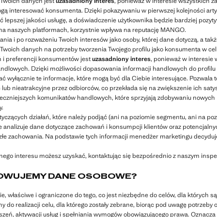
 Twoich danych jest
uzasadniony interes
, ponieważ w interesie wszystkich 
 mogą interesować konsumenta. Dzięki pokazywaniu w pierwszej kolejności ar
pszej jakości usługę, a doświadczenie użytkownika będzie bardziej pozytywn
na naszych platformach, korzystnie wpływa na reputację MANGO.
ania i po rozważeniu Twoich interesów jako osoby, której dane dotyczą, a ta
Twoich danych na potrzeby tworzenia Twojego profilu jako konsumenta w cel
i preferencji konsumentów jest
uzasadniony interes
, ponieważ w interesie
andlowych. Dzięki możliwości dopasowania informacji handlowych do profi
ć wyłącznie te informacje, które mogą być dla Ciebie interesujące. Pozwala 
ub nieatrakcyjne przez odbiorców, co przekłada się na zwiększenie ich satysf
czniejszych komunikatów handlowych, które sprzyjają zdobywaniu nowych kl
y.
tyczących działań, które należy podjąć (ani na poziomie segmentu, ani na po
 analizuje dane dotyczące zachowań i konsumpcji klientów oraz potencjalnyc
yszłe zachowania. Na podstawie tych informacji menedżer marketingu decyduje
onego interesu możesz uzyskać, kontaktując się bezpośrednio z naszym ins
HOWUJEMY DANE OSOBOWE?
, właściwe i ograniczone do tego, co jest niezbędne do celów, dla któryc
 do realizacji celu, dla którego zostały zebrane, biorąc pod uwagę potrzeby
zeń, aktywacji usług i spełniania wymogów obowiązującego prawa. Oznacza