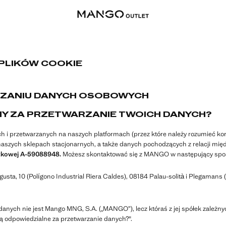
 PLIKÓW COOKIE
RZANIU DANYCH OSOBOWYCH
NY ZA PRZETWARZANIE TWOICH DANYCH?
 przetwarzanych na naszych platformach (przez które należy rozumieć korzys
szych sklepach stacjonarnych, a także danych pochodzących z relacji mię
atkowej A-59088948.
Możesz skontaktować się z MANGO w następujący spo
gusta, 10 (Polígono Industrial Riera Caldes), 08184 Palau-solità i Plegamans 
ych nie jest Mango MNG, S.A. („MANGO”), lecz któraś z jej spółek zależnych
są odpowiedzialne za przetwarzanie danych?".