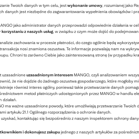
zanie Twoich danych w tym celu, jest
wykonanie umowy
, rozumianej jako R
ch danych jest niezbędne do zagwarantowania wypełnienia obowiązków i pra
ANGO jako administrator danych przeprowadzi odpowiednie działania w ce
korzystaniu z naszych usług
, w związku z czym może dojść do podejmowan
nalizie zachowania w procesie płatności, do czego ogólnie będą wykorzystyw
transakcja nosi znamiona oszustwa. Te informacje pozwalają nam na wykryw
upu. Chroni to zarówno Ciebie jako zainteresowaną stronę (w przypadku kra
st uzasadnione
uzasadnionym interesem
MANGO, czyli analizowaniem wszystk
pewnić, że nie dojdzie do żadnego oszustwa gospodarczego, które mogłoby 
 istnieje również interes ogólny, ponieważ takie przetwarzanie danych poma
pośrednictwem metod płatniczych udostępnionych przez MANGO w handlu elek
 działań.
 ma ważne uzasadnione powody, które umożliwiają przetwarzanie Twoich da
mi artykułu 21.1 Ogólnego rozporządzenia o ochronie danych.
z uzyskać, kontaktując się bezpośrednio z naszym inspektorem ochrony dany
ytkownikiem i dokonujesz zakupu
jednego z naszych artykułów za pośredni