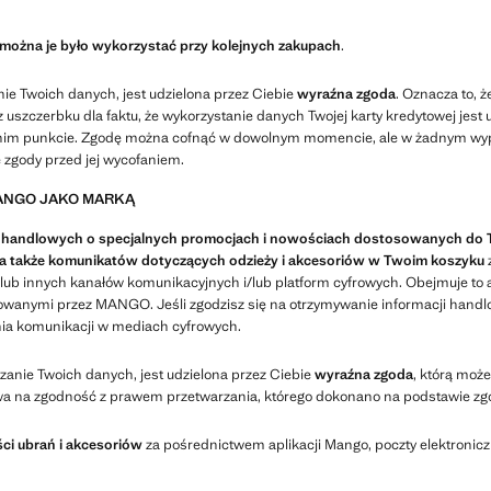
 można je było wykorzystać przy kolejnych zakupach
.
ie Twoich danych, jest udzielona przez Ciebie
wyraźna zgoda
. Oznacza to, 
ez uszczerbku dla faktu, że wykorzystanie danych Twojej karty kredytowej 
ednim punkcie. Zgodę można cofnąć w dowolnym momencie, ale w żadnym wy
 zgody przed jej wycofaniem.
MANGO JAKO MARKĄ
cji handlowych o specjalnych promocjach i nowościach dostosowanych do 
, a także komunikatów dotyczących odzieży i akcesoriów w Twoim koszyku
b innych kanałów komunikacyjnych i/lub platform cyfrowych. Obejmuje to ak
zowanymi przez MANGO. Jeśli zgodzisz się na otrzymywanie informacji han
ia komunikacji w mediach cyfrowych.
anie Twoich danych, jest udzielona przez Ciebie
wyraźna zgoda
, którą moż
 na zgodność z prawem przetwarzania, którego dokonano na podstawie zgo
ci ubrań i akcesoriów
za pośrednictwem aplikacji Mango, poczty elektroni