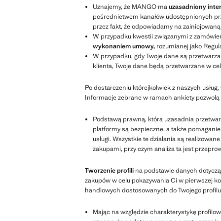
Uznajemy, że MANGO ma
uzasadniony inte
pośrednictwem kanałów udostępnionych przez
przez fakt, że odpowiadamy na zainicjowaną
W przypadku kwestii związanymi z zamówieni
wykonaniem umowy,
rozumianej jako Regul
W przypadku, gdy Twoje dane są przetwarzan
klienta, Twoje dane będą przetwarzane w ce
Po dostarczeniu którejkolwiek z naszych usług,
Informacje zebrane w ramach ankiety pozwolą n
Podstawą prawną, która uzasadnia przetwar
platformy są bezpieczne, a także pomaganie
usługi. Wszystkie te działania są realizowa
zakupami, przy czym analiza ta jest przepr
Tworzenie profili
na podstawie danych dotycząc
zakupów w celu pokazywania Ci w pierwszej kole
handlowych dostosowanych do Twojego profilu, 
Mając na względzie charakterystykę profilow