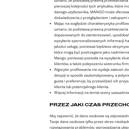
uznano, że podstawą prawną przetwarzania
pierwszej kolejności tych artykułów, które
danego użytkownika, MANGO może oferować le
doświadczenia z przeglądaniem i zakupami 
Mając na względzie charakterystykę profilow
uznano, że podstawą prawną przetwarzania 
dopasowanych do zainteresowań, upodobań 
wysyłanie spersonalizowanych informacji h
jakości usługę, ponieważ będziesz otrzymywa
które mogą być postrzegane jako nadmierne l
Mango, ponieważ pozwala na wysyłanie skute
klientów, a także polepszeniu wizerunku firm
Algorytm profilowania nie wydaje zaleceń do
decyzji w sposób zautomatyzowany, a jedynie
gusta i preferencje, by przewidzieć ich prz
klienta lub potencjalnego klienta.
Więcej informacji na temat oceny uzasadni
PRZEZ JAKI CZAS PRZEC
Aby zapewnić, że dane osobowe są odpowiednie
Twoje dane osobowe tylko przez okres niezbędny
rozwiązywania problemów, wprowadzania uleps