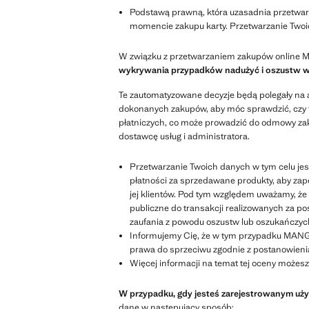
Podstawą prawną, która uzasadnia przetwar
momencie zakupu karty. Przetwarzanie Twoi
W związku z przetwarzaniem zakupów online M
wykrywania przypadków nadużyć i oszustw w 
Te zautomatyzowane decyzje będą polegały na a
dokonanych zakupów, aby móc sprawdzić, czy 
płatniczych, co może prowadzić do odmowy zak
dostawcę usług i administratora.
Przetwarzanie Twoich danych w tym celu je
płatności za sprzedawane produkty, aby za
jej klientów. Pod tym względem uważamy, że
publiczne do transakcji realizowanych za 
zaufania z powodu oszustw lub oszukańczych
Informujemy Cię, że w tym przypadku MANGO
prawa do sprzeciwu zgodnie z postanowienia
Więcej informacji na temat tej oceny możes
W przypadku, gdy jesteś zarejestrowanym uż
dane w następujący sposób: