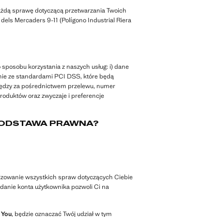
ażdą sprawę dotyczącą przetwarzania Twoich
 dels Mercaders 9-11 (Polígono Industrial Riera
sposobu korzystania z naszych usług: i) dane
odnie ze standardami PCI DSS, które będą
niędzy za pośrednictwem przelewu, numer
roduktów oraz zwyczaje i preferencje
PODSTAWA PRAWNA?
alizowanie wszystkich spraw dotyczących Ciebie
adanie konta użytkownika pozwoli Ci na
 You
, będzie oznaczać Twój udział w tym