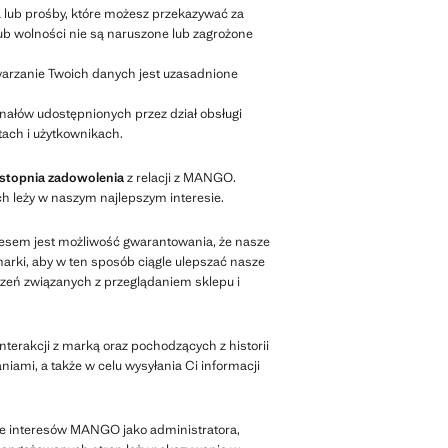
a lub prośby, które możesz przekazywać za
ub wolności nie są naruszone lub zagrożone
warzanie Twoich danych jest uzasadnione
nałów udostępnionych przez dział obsługi
ach i użytkownikach.
i stopnia zadowolenia
z relacji z MANGO.
ch leży w naszym najlepszym interesie.
esem jest możliwość gwarantowania, że nasze
arki, aby w ten sposób ciągle ulepszać nasze
dczeń związanych z przeglądaniem sklepu i
terakcji z marką oraz pochodzących z historii
iami, a także w celu wysyłania Ci informacji
kże interesów MANGO jako administratora,