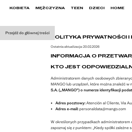
KOBIETA
MĘŻCZYZNA
TEEN
DZIECI
HOME
Przejdź do głównej treści
POLITYKA PRYWATNOŚCI I
Ostatnia aktualizacja:
20.02.2026
INFORMACJA O PRZETWA
KTO JEST ODPOWIEDZIAL
Administratorem danych osobowych zbieranych i
MANGO lub urządzeń, które można znaleźć w na
S.A. („MANGO”) o numerze identyfikacji pod
Adres pocztowy:
Atención al Cliente, Via Au
Adres e-mail:
personaldata@mango.com
W określonych przypadkach administratorem dan
zapoznaj się z punktem: „Kiedy spółki zależne 