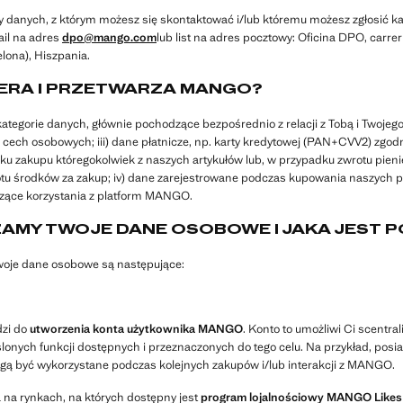
danych, z którym możesz się skontaktować i/lub któremu możesz zgłosić k
il na adres
dpo@mango.com
lub list na adres pocztowy: Oficina DPO, carrer
lona), Hiszpania.
IERA I PRZETWARZA MANGO?
egorie danych, głównie pochodzące bezpośrednio z relacji z Tobą i Twojego 
ce cech osobowych; iii) dane płatnicze, np. karty kredytowej (PAN+CVV2) zg
ku zakupu któregokolwiek z naszych artykułów lub, w przypadku zwrotu pie
otu środków za zakup; iv) dane zarejestrowane podczas kupowania naszych p
czące korzystania z platform MANGO.
ZAMY TWOJE DANE OSOBOWE I JAKA JEST 
oje dane osobowe są następujące:
dzi do
utworzenia konta użytkownika MANGO
. Konto to umożliwi Ci scentr
ślonych funkcji dostępnych i przeznaczonych do tego celu. Na przykład, posi
ą być wykorzystane podczas kolejnych zakupów i/lub interakcji z MANGO.
 na rynkach, na których dostępny jest
program lojalnościowy MANGO Likes