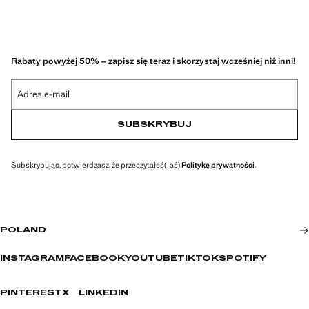
ESSENTIALS: Made to last. Zaostrzyliśmy nasze wymagania w
zakresie jakości, dodając nowe testy wytrzymałości dla naszych ubrań.
Zaprojektowane ze skrupulatnym uwzględnieniem procesów produkcji,
teraz są jeszcze bardziej wytrzymałe, wszechstronne i ponadczasowe.
Rabaty powyżej 50% – zapisz się teraz i skorzystaj wcześniej niż inni!
Adres e-mail
SUBSKRYBUJ
Subskrybując, potwierdzasz, że przeczytałeś(-aś)
Politykę prywatności
.
POLAND
INSTAGRAM
FACEBOOK
YOUTUBE
TIKTOK
SPOTIFY
PINTEREST
X
LINKEDIN