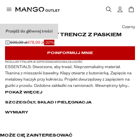
Wybierz kolor
Czarny
Przejdź do głównej treści
WODOODPORNY TRENCZ Z PASKIEM
599,99 zł
478,99 zł
-20%
Skreślona cena początkowa [599,99 zł ]
Aktualna cena [478,99 zł ]
POINFORMUJ MNIE
REGULAR FIT
KLAPA W SZPIC
STANDARDOWA DŁUGOŚĆ
ESSENTIALS: Stworzone, aby trwać. Nieprzemakalny materiał.
Tkanina z mieszanki bawełny. Klapy otwarte z butonierką. Zapięcie na
metalowy haczyk przy kołnierzu. Projekt dwurzędowy z zapięciem na
guziki z przodu. Ozdobne zakładki na ramionach. Wewnętrzny tylny
guzik dla dodatkowego przytrzymania zewnętrznego guzika. Pasek
POKAŻ WIĘCEJ
odpinany w pasie. Dwie kieszenie z wypustkami na guzik z przodu.
SZCZEGÓŁY, SKŁAD I PIELĘGNACJA
Długie rękawy z regulowanymi szlufkami. Wewnętrzna podszewka.
Kieszeń wewnętrzna. Rozcięcie z tyłu na dole. Kolor beżowy dostępny
WYMIARY
wyłącznie online. Water Repellent: trwałe wykończenie tego modelu
chroni przed lekkim deszczem, odpycha cząsteczki wody i krople
deszczu
MOŻE CIĘ ZAINTERESOWAĆ