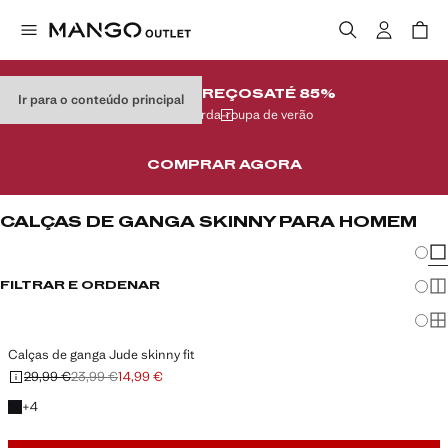
ÚLTIMOS PREÇOS
ATÉ 85%
Ir para o conteúdo principal
No seu guarda-roupa de verão
COMPRAR AGORA
CALÇAS DE GANGA SKINNY PARA HOMEM
Mudar
Mos
FILTRAR E ORDENAR
Mos
Mo
Calças de ganga Jude skinny fit
29,99 €
23,99 €
14,99 €
Preço inicial riscado [29,99 € ]
Segundo preço riscado [23,99 € ]
Preço atual [14,99 € ]
+4 cores
+
4