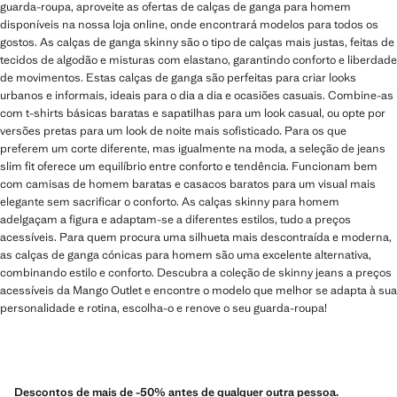
guarda-roupa, aproveite as ofertas de calças de ganga para homem
disponíveis na nossa loja online, onde encontrará modelos para todos os
gostos. As calças de ganga skinny são o tipo de calças mais justas, feitas de
tecidos de algodão e misturas com elastano, garantindo conforto e liberdade
de movimentos. Estas calças de ganga são perfeitas para criar looks
urbanos e informais, ideais para o dia a dia e ocasiões casuais. Combine-as
com t-shirts básicas baratas e sapatilhas para um look casual, ou opte por
versões pretas para um look de noite mais sofisticado. Para os que
preferem um corte diferente, mas igualmente na moda, a seleção de jeans
slim fit oferece um equilíbrio entre conforto e tendência. Funcionam bem
com camisas de homem baratas e casacos baratos para um visual mais
elegante sem sacrificar o conforto. As calças skinny para homem
adelgaçam a figura e adaptam-se a diferentes estilos, tudo a preços
acessíveis. Para quem procura uma silhueta mais descontraída e moderna,
as calças de ganga cónicas para homem são uma excelente alternativa,
combinando estilo e conforto. Descubra a coleção de skinny jeans a preços
acessíveis da Mango Outlet e encontre o modelo que melhor se adapta à sua
personalidade e rotina, escolha-o e renove o seu guarda-roupa!
Descontos de mais de -50% antes de qualquer outra pessoa.