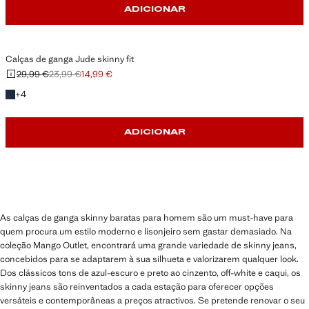
ADICIONAR
Calças de ganga Jude skinny fit
29,99 €
23,99 €
14,99 €
Preço inicial riscado [29,99 € ]
Segundo preço riscado [23,99 € ]
Preço atual [14,99 € ]
+4 cores
+
4
ADICIONAR
As calças de ganga skinny baratas para homem são um must-have para
quem procura um estilo moderno e lisonjeiro sem gastar demasiado. Na
coleção Mango Outlet, encontrará uma grande variedade de skinny jeans,
concebidos para se adaptarem à sua silhueta e valorizarem qualquer look.
Dos clássicos tons de azul-escuro e preto ao cinzento, off-white e caqui, os
skinny jeans são reinventados a cada estação para oferecer opções
versáteis e contemporâneas a preços atractivos. Se pretende renovar o seu