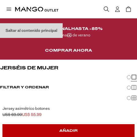
REMATE FINAL
HASTA -85%
Saltar al contenido principal
En tu armario de verano
COMPRAR AHORA
JERSÉIS DE MUJER
Cambi
Mos
FILTRAR Y ORDENAR
Mos
Mo
Jersey asimétrico botones
US$ 69.99
US$ 55.99
Precio inicial tachado [US$ 69.99 ]
Precio actual [US$ 55.99 ]
AÑADIR