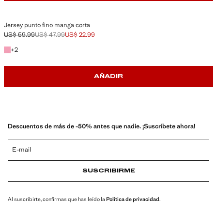
Jersey punto fino manga corta
US$ 59.99
US$ 47.99
US$ 22.99
Precio inicial tachado [US$ 59.99 ]
Segundo precio tachado [US$ 47.99 ]
Precio actual [US$ 22.99 ]
+2 colores
+
2
AÑADIR
Descuentos de más de -50% antes que nadie. ¡Suscríbete ahora!
E-mail
SUSCRIBIRME
Al suscribirte, confirmas que has leído la
Política de privacidad
.